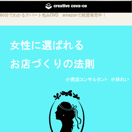
60分でわかるデパート包みDVD amazonで絶賛発売中！