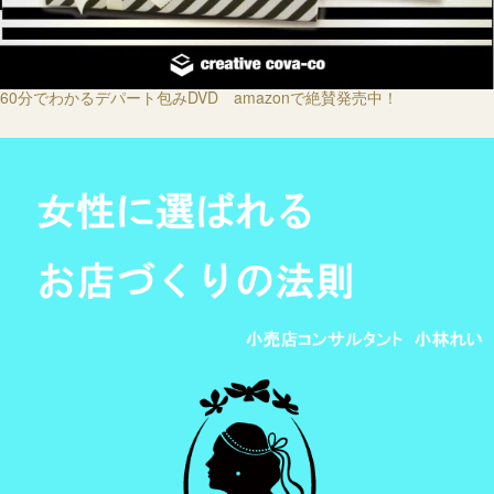
60分でわかるデパート包みDVD amazonで絶賛発売中！